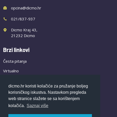
opcina@dicmo.hr
021/837-937
Dicmo Kraj 43,
21232 Dicmo
Brzi linkovi
Česta pitanja
Virtualno
Novosti
dicmo.hr koristi kolačiće za pružanje boljeg
korisničkog iskustva. Nastavkom pregleda
Društvene djelatnosti
web stranice slažete se sa korištenjem
Dječji vrtić Ana
kolačića.
Saznaj više
Osnovna škola Ante Starčevića